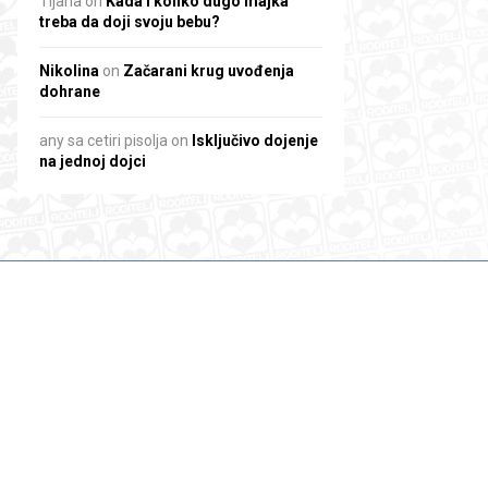
Tijana
on
Kada i koliko dugo majka
treba da doji svoju bebu?
Nikolina
on
Začarani krug uvođenja
dohrane
any sa cetiri pisolja
on
Isključivo dojenje
na jednoj dojci