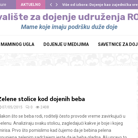
Više od izbora: Dojenje kao zajednička v
šure
AKTUELNO
alište za dojenje udruženja 
Mame koje imaju podršku duže doje
Z MAMINOG UGLA
DOJENJE U MEDIJIMA
SAVETNICE ZA DO
Zelene stolice kod dojenih beba
07/05/2015
0
2408
Nakon što se beba rodi, roditelji često provode vreme zavirkujući u
elenu. Analiziraju svaku stolicu, zagledajući kakve je boje i kojeg
mirisa. Prvo što pomislimo kad čujemo da je bebina pelena
ispunjena zelenim sadržajem jeste da je beba gladna. Ali upravo to...