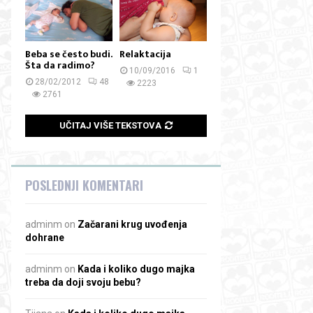
Beba se često budi.
Relaktacija
Šta da radimo?
10/09/2016
1
28/02/2012
48
2223
2761
UČITAJ VIŠE TEKSTOVA
POSLEDNJI KOMENTARI
adminm
on
Začarani krug uvođenja
dohrane
adminm
on
Kada i koliko dugo majka
treba da doji svoju bebu?