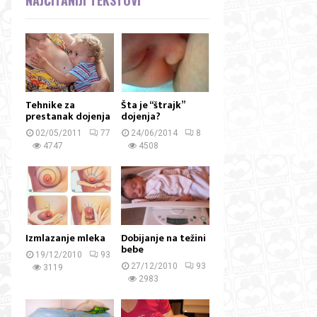
Tehnike za
Šta je “štrajk”
prestanak dojenja
dojenja?
02/05/2011
77
24/06/2014
8
4747
4508
Izmlazanje mleka
Dobijanje na težini
bebe
19/12/2010
93
27/12/2010
93
3119
2983