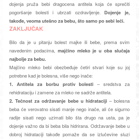
dojenja pruža bebi dragocena antitela koja će sprečiti
pogoršanje bolesti i ubrzati ozdravljenje.
Dojenje je,
takođe, veoma utešno za bebu, što samo po sebi leči.
ZAKLJUČAK
Bilo da je u pitanju bolest majke ili bebe, prema svim
navedenim podacima,
majčino mleko je u oba slučaja
najbolje za bebu.
Majčino mleko bebi obezbeđuje četiri stvari koje su joj
potrebne kad je bolesna, više nego inače:
1. Antitela za borbu protiv bolesti
– sredstva za
rehidrataciju i zamene za mleko ne sadrže antitela.
2. Tečnost za održavanje bebe u hidrataciji
– bolesna
beba će verovatno sisati manje nego inače, ali će sigurno
radije sisati nego uzimati bilo šta drugo na usta, pa je
dojenje važno da bi beba bila hidrirana. Održavanje bebe u
dobroj hidrataciji takođe pomaže da se izlučevine sluzi