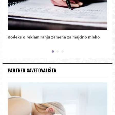
Kodeks o reklamiranju zamena za majčino mleko
P
PARTNER SAVETOVALIŠTA
V
i
d
e
o
P