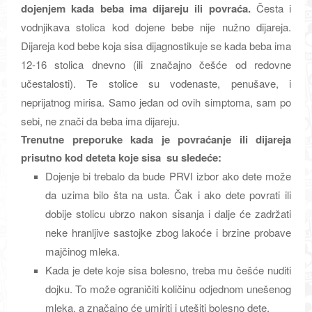
dojenjem kada beba ima dijareju ili povraća.
Česta i
vodnjikava stolica kod dojene bebe nije nužno dijareja.
Dijareja kod bebe koja sisa dijagnostikuje se kada beba ima
12-16 stolica dnevno (ili značajno češće od redovne
učestalosti). Te stolice su vodenaste, penušave, i
neprijatnog mirisa.
Samo jedan od ovih simptoma, sam po
sebi, ne znači da beba ima dijareju.
Trenutne preporuke kada je povraćanje ili dijareja
prisutno kod deteta koje sisa su sledeće:
Dojenje bi trebalo da bude PRVI izbor ako dete može
da uzima bilo šta na usta. Čak i ako dete povrati ili
dobije stolicu ubrzo nakon sisanja i dalje će zadržati
neke hranljive sastojke zbog lakoće i brzine probave
majčinog mleka.
Kada je dete koje sisa bolesno, treba mu češće nuditi
dojku. To može ograničiti količinu odjednom unešenog
mleka, a značajno će umiriti i utešiti bolesno dete.