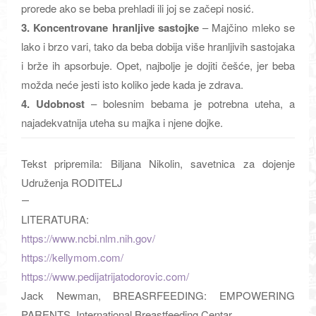
prorede ako se beba prehladi ili joj se začepi nosić.
3. Koncentrovane hranljive sastojke
– Majčino mleko se
lako i brzo vari, tako da beba dobija više hranljivih sastojaka
i brže ih apsorbuje. Opet, najbolje je dojiti češće, jer beba
možda neće jesti isto koliko jede kada je zdrava.
4. Udobnost
– bolesnim bebama je potrebna uteha, a
najadekvatnija uteha su majka i njene dojke.
Tekst pripremila: Biljana Nikolin, savetnica za dojenje
Udruženja RODITELJ
—
LITERATURA:
https://www.ncbi.nlm.nih.gov/
https://kellymom.com/
https://www.
pedijatrijatodorovic.com/
Jack Newman, BREASRFEEDING: EMPOWERING
PARENTS, International Breastfeeding Centar