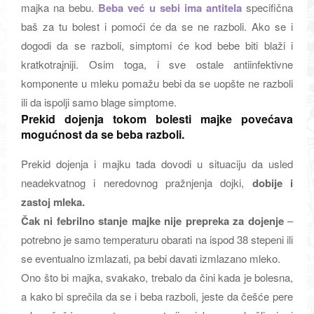
majka na bebu.
Beba već u sebi ima antitela
specifična
baš za tu bolest i pomoći će da se ne razboli. Ako se i
dogodi da se razboli, simptomi će kod bebe biti blaži i
kratkotrajniji. Osim toga, i sve ostale antiinfektivne
komponente u mleku pomažu bebi da se uopšte ne razboli
ili da ispolji samo blage simptome.
Prekid dojenja tokom bolesti majke povećava
mogućnost da se beba razboli
.
Prekid dojenja i majku tada dovodi u situaciju da usled
neadekvatnog i neredovnog pražnjenja dojki,
dobije i
zastoj mleka.
Čak ni febrilno stanje majke nije prepreka za dojenje
–
potrebno je samo temperaturu obarati na ispod 38 stepeni ili
se eventualno izmlazati, pa bebi davati izmlazano mleko.
Ono što bi majka, svakako, trebalo da čini kada je bolesna,
a kako bi sprečila da se i beba razboli, jeste da češće pere