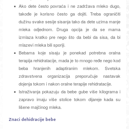
Ako dete često povraća i ne zadržava mleko dugo,
takođe je korisno često ga dojiti. Treba ograničiti
dužinu svake sesije sisanja tako da dete uzima manje
mleka odjednom. Druga opcija je da se mama
izmlaza kratko pre nego što da bebi da sisa, da bi
mlazevi mleka bili sporiji.
Bebama koje sisaju je ponekad potrebna oralna
terapija rehidratacije, mada je to mnogo ređe nego kod
beba hranjenih adaptiranim mlekom. Svetska
zdravstvena organizacija preporučuje nastavak
dojenja tokom i nakon oralne terapije rehidratacije.
Istraživanja pokazuju da bebe gube više kilograma i
zapravo imaju više stolice tokom dijareje kada su
lišene majčinog mleka.
Znaci dehidracije bebe