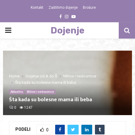
Kontakt
Zaštitimo dojenje
Brošure
Facebook
Instagram
Youtube
Dojenje
PRIMARY
MENU
Home
Dojenje od A do Š
Mitovi i nedoumice
Šta kada su bolesne mama ili beba
Aktuelno
Mitovi i nedoumice
Šta kada su bolesne mama ili beba
0
1247
PODELI
0