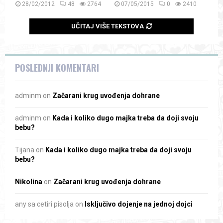
28/02/2012
48
2764
07/05/2015
0
2410
UČITAJ VIŠE TEKSTOVA
POSLEDNJI KOMENTARI
adminm
on
Začarani krug uvođenja dohrane
adminm
on
Kada i koliko dugo majka treba da doji svoju
bebu?
Tijana
on
Kada i koliko dugo majka treba da doji svoju
bebu?
Nikolina
on
Začarani krug uvođenja dohrane
any sa cetiri pisolja
on
Isključivo dojenje na jednoj dojci