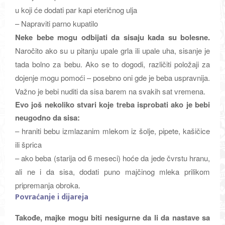
u koji će dodati par kapi eteričnog ulja
– Napraviti parno kupatilo
Neke bebe mogu odbijati da sisaju kada su bolesne.
Naročito ako su u pitanju upale grla ili upale uha, sisanje je
tada bolno za bebu. Ako se to dogodi, različiti položaji za
dojenje mogu pomoći – posebno oni gde je beba uspravnija.
Važno je bebi nuditi da sisa barem na svakih sat vremena.
Evo još nekoliko stvari koje treba isprobati ako je bebi
neugodno da sisa:
– hraniti bebu izmlazanim mlekom iz šolje, pipete, kašičice
ili šprica
– ako beba (starija od 6 meseci) hoće da jede čvrstu hranu,
ali ne i da sisa, dodati puno majčinog mleka prilikom
pripremanja obroka.
Povraćanje i dijareja
Takođe, majke mogu biti nesigurne da li da nastave sa