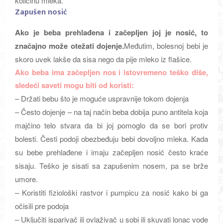
količinu mleka.
Zapušen nosić
Ako je beba prehlađena i začepljen joj je nosić, to
značajno može otežati dojenje.
Međutim, bolesnoj bebi je
skoro uvek
lakše da sisa nego da pije mleko iz flašice.
Ako beba ima začepljen nos i istovremeno teško diše,
sledeći saveti mogu biti od koristi:
– Držati bebu što je moguće uspravnije tokom dojenja
– Često dojenje – na taj način beba dobija puno antitela koja
majčino telo stvara da bi joj pomoglo da se bori protiv
bolesti. Česti podoji obezbeđuju bebi dovoljno mleka. Kada
su bebe prehlađene i imaju začepljen nosić često kraće
sisaju. Teško je sisati sa zapušenim nosem, pa se brže
umore.
– Koristiti fiziološki rastvor i pumpicu za nosić kako bi ga
očisili pre podoja
– Uključiti isparivač ili ovlaživač u sobi ili skuvati lonac vode