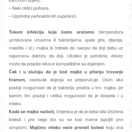
– Neki oblici psihoze,
– Upotreba psihoaktivnih supstanci.
Tokom infekcija koje često srećemo
(temperatura
uzrokovana virusima ili bakterijama, upala grla, dijareja,
mastitis i sl.) majka bi trebalo da nastavi da doji bebu uz
napomenu doktoru da doji. Ukoliko je potrebno, doktor
može da prepiše lekove kompatibilne sa dojenjem.
Čak i u slučaju da je kod majke u pitanju trovanje
hranom,
nastavak dojenja se preporučuje. Osim ako
postoji mogućnost da je bakterija prodrla u krv majke, jer
samim tim postoji i velika mogućnost da je dospela i u
mleko.
Kada se majka razboli,
činjenica je da je beba bila izložena
bolesti i pre nego što su se kod mame ispoljili prvi
simptomi.
Majčino mleko neće preneti bolest
koju ima