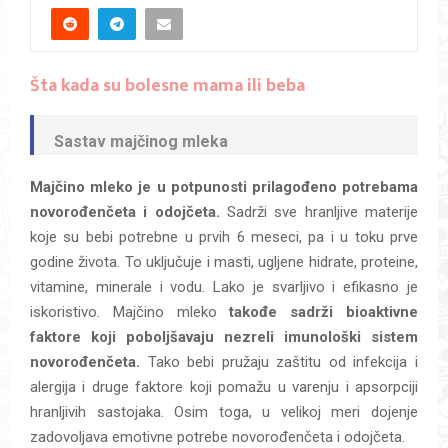
Šta kada su bolesne mama ili beba
Sastav majčinog mleka
Majčino mleko je u potpunosti prilagođeno potrebama
novorođenčeta i odojčeta.
Sadrži sve hranljive materije
koje su bebi potrebne u prvih 6 meseci, pa i u toku prve
godine života. To uključuje i masti, ugljene hidrate, proteine,
vitamine, minerale i vodu. Lako je svarljivo i efikasno je
iskoristivo. Majčino mleko
takođe sadrži bioaktivne
faktore koji poboljšavaju nezreli imunološki sistem
novorođenčeta.
Tako bebi pružaju zaštitu od infekcija i
alergija i druge faktore koji pomažu u varenju i apsorpciji
hranljivih sastojaka. Osim toga, u velikoj meri dojenje
zadovoljava emotivne potrebe novorođenčeta i odojčeta.