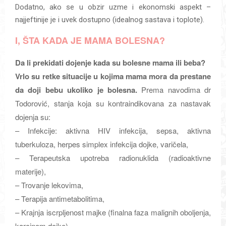
Dodatno, ako se u obzir uzme i ekonomski aspekt –
najjeftinije je i uvek dostupno (idealnog sastava i toplote).
I, ŠTA KADA JE MAMA BOLESNA?
Da li prekidati dojenje kada su bolesne mama ili beba?
Vrlo su retke situacije u kojima mama mora da prestane
da doji bebu ukoliko je bolesna.
Prema navodima dr
Todorović, stanja koja su kontraindikovana za nastavak
dojenja su:
– Infekcije: aktivna HIV infekcija, sepsa, aktivna
tuberkuloza, herpes simplex infekcija dojke, varičela,
– Terapeutska upotreba radionuklida (radioaktivne
materije),
– Trovanje lekovima,
– Terapija antimetabolitima,
– Krajnja iscrpljenost majke (finalna faza malignih oboljenja,
karcinom dojke),