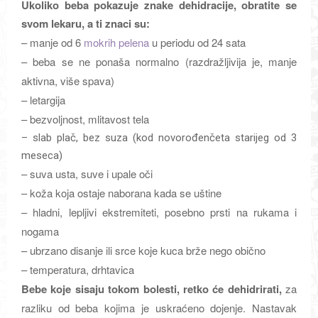
Ukoliko beba pokazuje znake dehidracije, obratite se
svom lekaru, a ti znaci su:
– manje od 6
mokrih pelena
u periodu od 24 sata
– beba se ne ponaša normalno (razdražljivija je, manje
aktivna, više spava)
– letargija
– bezvoljnost, mlitavost tela
– slab plač, bez suza (kod novorođenčeta starijeg od 3
meseca)
– suva usta, suve i upale oči
– koža koja ostaje naborana kada se uštine
– hladni, lepljivi ekstremiteti, posebno prsti na rukama i
nogama
– ubrzano disanje ili srce koje kuca brže nego obično
– temperatura, drhtavica
Bebe koje sisaju tokom bolesti, retko će dehidrirati,
za
razliku od beba kojima je uskraćeno dojenje. Nastavak