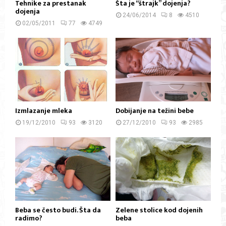
Tehnike za prestanak
Šta je “štrajk” dojenja?
dojenja
24/06/2014
8
4510
02/05/2011
77
4749
Izmlazanje mleka
Dobijanje na težini bebe
19/12/2010
93
3120
27/12/2010
93
2985
Beba se često budi. Šta da
Zelene stolice kod dojenih
radimo?
beba