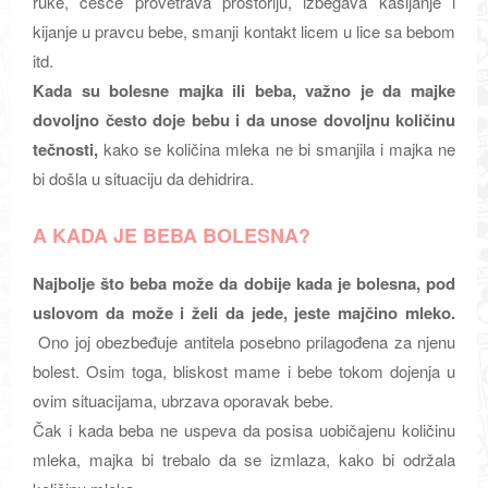
ruke, češće provetrava prostoriju, izbegava kašljanje i
kijanje u pravcu bebe, smanji kontakt licem u lice sa bebom
itd.
Kada su bolesne majka ili beba, važno je da majke
dovoljno često doje bebu i da unose dovoljnu količinu
tečnosti,
kako se količina mleka ne bi smanjila i majka ne
bi došla u situaciju da dehidrira.
A KADA JE BEBA BOLESNA?
Najbolje što beba može da dobije kada je bolesna, pod
uslovom da može i želi da jede, jeste majčino mleko.
Ono joj obezbeđuje antitela posebno prilagođena za njenu
bolest. Osim toga, bliskost mame i bebe tokom dojenja u
ovim situacijama, ubrzava oporavak bebe.
Čak i kada beba ne uspeva da posisa uobičajenu količinu
mleka, majka bi trebalo da se izmlaza, kako bi održala