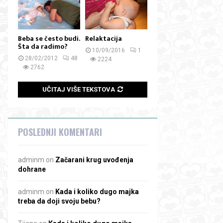
Beba se često budi.
Relaktacija
Šta da radimo?
10/09/2016
1
28/02/2012
48
2224
2762
UČITAJ VIŠE TEKSTOVA
POSLEDNJI KOMENTARI
adminm
on
Začarani krug uvođenja
dohrane
adminm
on
Kada i koliko dugo majka
treba da doji svoju bebu?