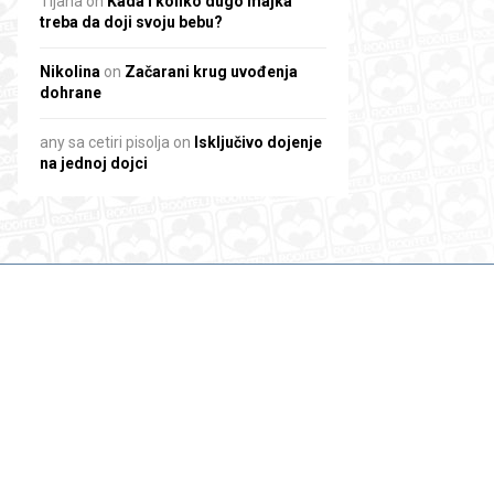
Tijana
on
Kada i koliko dugo majka
treba da doji svoju bebu?
Nikolina
on
Začarani krug uvođenja
dohrane
any sa cetiri pisolja
on
Isključivo dojenje
na jednoj dojci