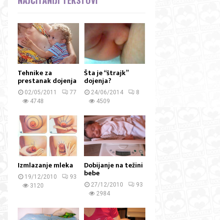
Tehnike za
Šta je “štrajk”
prestanak dojenja
dojenja?
02/05/2011
77
24/06/2014
8
4748
4509
Izmlazanje mleka
Dobijanje na težini
bebe
19/12/2010
93
27/12/2010
93
3120
2984