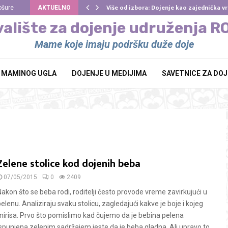
Više od izbora: Dojenje kao zajednička 
ošure
AKTUELNO
alište za dojenje udruženja 
Mame koje imaju podršku duže doje
Z MAMINOG UGLA
DOJENJE U MEDIJIMA
SAVETNICE ZA DO
Zelene stolice kod dojenih beba
07/05/2015
0
2409
Nakon što se beba rodi, roditelji često provode vreme zavirkujući u
elenu. Analiziraju svaku stolicu, zagledajući kakve je boje i kojeg
mirisa. Prvo što pomislimo kad čujemo da je bebina pelena
ispunjena zelenim sadržajem jeste da je beba gladna. Ali upravo to...