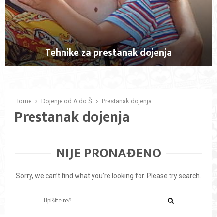
v
b
a
e
ž
b
n
e
o
Tehnike za prestanak dojenja
i
k
T
o
e
r
h
i
n
Home
Dojenje od A do Š
Prestanak dojenja
s
Prestanak dojenja
i
n
k
o
e
p
z
r
NIJE PRONAĐENO
a
e
p
ć
r
i
Sorry, we can’t find what you’re looking for. Please try search.
e
g
s
r
Search
t
a
for:
a
n