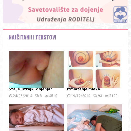
NAJČITANIJI TEKSTOVI
Šta je “štrajk” dojenja?
Izmlazanje mleka
24/06/2014
8
4510
19/12/2010
93
3120