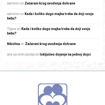
adminm
on
Začarani krug uvođenja dohrane
adminm
on
Kada i koliko dugo majka treba da doji svoju
bebu?
Tijana
on
Kada i koliko dugo majka treba da doji svoju
bebu?
Nikolina
on
Začarani krug uvođenja dohrane
any sa cetiri pisolja
on
Isključivo dojenje na jednoj dojci