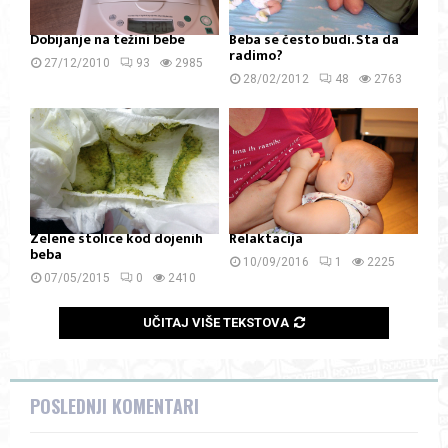
Dobijanje na težini bebe
Beba se često budi. Šta da
radimo?
27/12/2010
93
2985
28/02/2012
48
2763
Zelene stolice kod dojenih
Relaktacija
beba
10/09/2016
1
2225
07/05/2015
0
2410
UČITAJ VIŠE TEKSTOVA
POSLEDNJI KOMENTARI