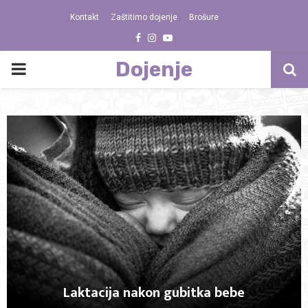
Kontakt
Zaštitimo dojenje
Brošure
Facebook
Instagram
Youtube
Dojenje
PRIMARY
MENU
Laktacija nakon gubitka bebe