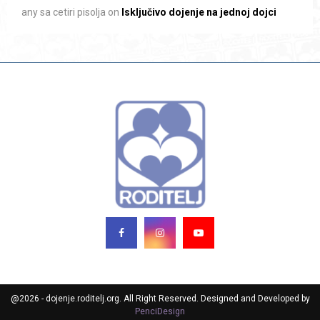
any sa cetiri pisolja
on
Isključivo dojenje na jednoj dojci
@2026 - dojenje.roditelj.org. All Right Reserved. Designed and Developed by
PenciDesign