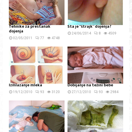
Tehnike za prestanak
Šta je “štrajk” dojenja?
dojenja
24/06/2014
8
4509
02/05/2011
77
4748
Izmlazanje mleka
Dobijanje na težini bebe
19/12/2010
93
3120
27/12/2010
93
2984