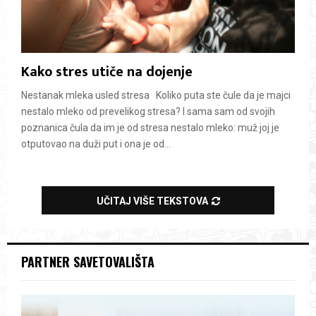
Kako stres utiče na dojenje
Nestanak mleka usled stresa Koliko puta ste čule da je majci
nestalo mleko od prevelikog stresa? I sama sam od svojih
poznanica čula da im je od stresa nestalo mleko: muž joj je
otputovao na duži put i ona je od...
UČITAJ VIŠE TEKSTOVA
PARTNER SAVETOVALIŠTA
V
i