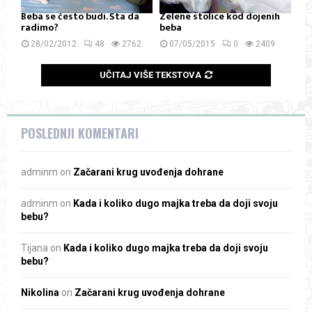
Beba se često budi. Šta da
Zelene stolice kod dojenih
radimo?
beba
28/02/2012
48
2762
07/05/2015
0
2409
UČITAJ VIŠE TEKSTOVA
POSLEDNJI KOMENTARI
adminm
on
Začarani krug uvođenja dohrane
adminm
on
Kada i koliko dugo majka treba da doji svoju
bebu?
Tijana
on
Kada i koliko dugo majka treba da doji svoju
bebu?
Nikolina
on
Začarani krug uvođenja dohrane