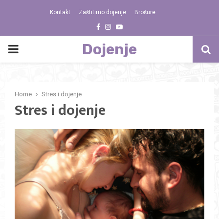
Kontakt
Zaštitimo dojenje
Brošure
Facebook
Instagram
Youtube
Dojenje
PRIMARY
MENU
Home
Stres i dojenje
Stres i dojenje