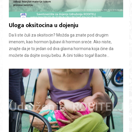
Uloga oksitocina u dojenju
Da li ste čuli za oksitocin? Možda ga znate pod drugim
imenom, kao hormon ljubavi ili hormon sreće. Ako niste,
znajte da je to jedan od dva glavna hormona koja čine da
možete da dojite svoju bebu. A čini toliko toga! Bacite...