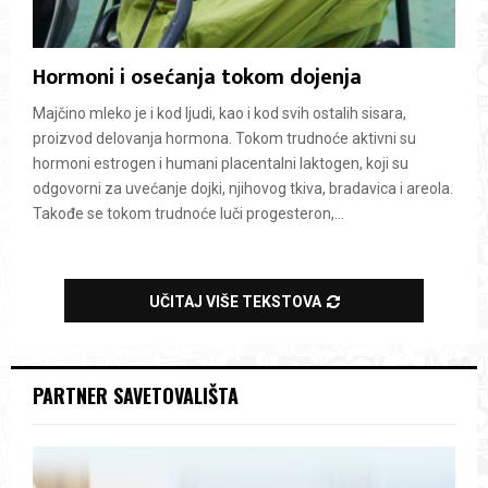
Hormoni i osećanja tokom dojenja
Majčino mleko je i kod ljudi, kao i kod svih ostalih sisara,
proizvod delovanja hormona. Tokom trudnoće aktivni su
hormoni estrogen i humani placentalni laktogen, koji su
odgovorni za uvećanje dojki, njihovog tkiva, bradavica i areola.
Takođe se tokom trudnoće luči progesteron,...
UČITAJ VIŠE TEKSTOVA
PARTNER SAVETOVALIŠTA
V
i