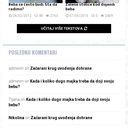
Beba se često budi. Šta da
Zelene stolice kod dojenih
radimo?
beba
28/02/2012
48
2763
07/05/2015
0
2409
UČITAJ VIŠE TEKSTOVA
POSLEDNJI KOMENTARI
adminm
on
Začarani krug uvođenja dohrane
adminm
on
Kada i koliko dugo majka treba da doji svoju
bebu?
Tijana
on
Kada i koliko dugo majka treba da doji svoju
bebu?
Nikolina
on
Začarani krug uvođenja dohrane