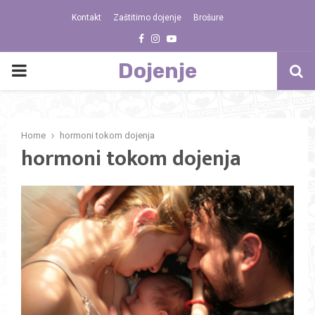
Kontakt
Zaštitimo dojenje
Brošure
Facebook
Instagram
Youtube
Dojenje
PRIMARY
MENU
Home
hormoni tokom dojenja
hormoni tokom dojenja