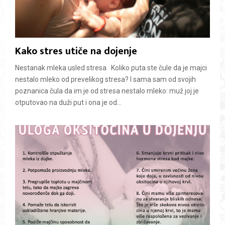
Kako stres utiče na dojenje
Nestanak mleka usled stresa Koliko puta ste čule da je majci
nestalo mleko od prevelikog stresa? I sama sam od svojih
poznanica čula da im je od stresa nestalo mleko: muž joj je
otputovao na duži put i ona je od...