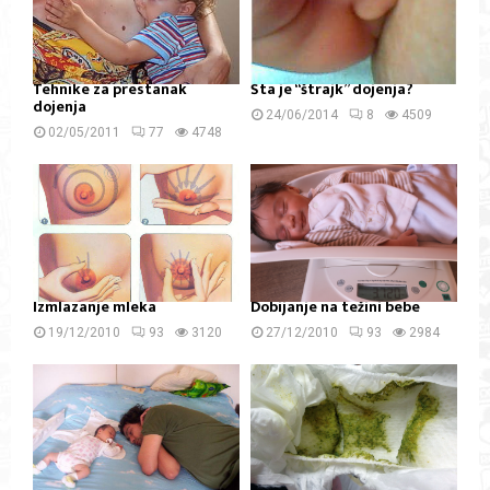
Tehnike za prestanak
Šta je “štrajk” dojenja?
dojenja
24/06/2014
8
4509
02/05/2011
77
4748
Izmlazanje mleka
Dobijanje na težini bebe
19/12/2010
93
3120
27/12/2010
93
2984