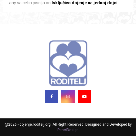
any sa cetiri pisolja
on
Isključivo dojenje na jednoj dojci
@2026 - dojenje.roditelj.org. All Right Reserved. Designed and Developed by
PenciDesign