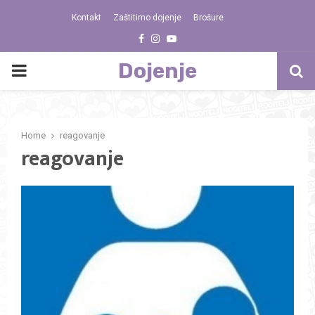
Kontakt
Zaštitimo dojenje
Brošure
Facebook
Instagram
Youtube
Dojenje
PRIMARY
MENU
Home
reagovanje
reagovanje