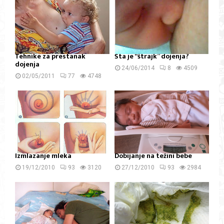
Tehnike za prestanak
Šta je “štrajk” dojenja?
dojenja
24/06/2014
8
4509
02/05/2011
77
4748
Izmlazanje mleka
Dobijanje na težini bebe
19/12/2010
93
3120
27/12/2010
93
2984