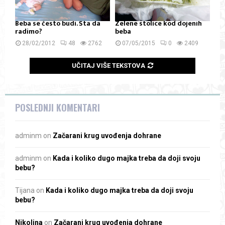
Beba se često budi. Šta da
Zelene stolice kod dojenih
radimo?
beba
28/02/2012
48
2762
07/05/2015
0
2409
UČITAJ VIŠE TEKSTOVA
POSLEDNJI KOMENTARI
adminm
on
Začarani krug uvođenja dohrane
adminm
on
Kada i koliko dugo majka treba da doji svoju
bebu?
Tijana
on
Kada i koliko dugo majka treba da doji svoju
bebu?
Nikolina
on
Začarani krug uvođenja dohrane