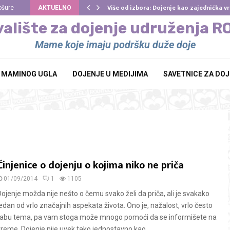
Više od izbora: Dojenje kao zajednička 
ošure
AKTUELNO
alište za dojenje udruženja 
Mame koje imaju podršku duže doje
Z MAMINOG UGLA
DOJENJE U MEDIJIMA
SAVETNICE ZA DO
Činjenice o dojenju o kojima niko ne priča
01/09/2014
1
1105
Dojenje možda nije nešto o čemu svako želi da priča, ali je svakako
jedan od vrlo značajnih aspekata života. Ono je, nažalost, vrlo često
tabu tema, pa vam stoga može mnogo pomoći da se informišete na
vreme. Dojenje nije uvek tako jednostavno kao...