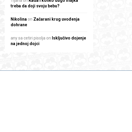
Tijana
on
Kada i koliko dugo majka
treba da doji svoju bebu?
Nikolina
on
Začarani krug uvođenja
dohrane
any sa cetiri pisolja
on
Isključivo dojenje
na jednoj dojci