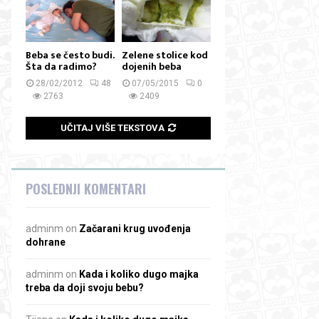
Beba se često budi.
Zelene stolice kod
Šta da radimo?
dojenih beba
28/02/2012
48
07/05/2015
0
2763
2409
UČITAJ VIŠE TEKSTOVA
POSLEDNJI KOMENTARI
adminm
on
Začarani krug uvođenja
dohrane
adminm
on
Kada i koliko dugo majka
treba da doji svoju bebu?