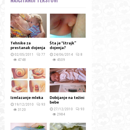
Tehnike za
Šta je “štrajk”
prestanak dojenja
dojenja?
02/05/2011
77
24/06/2014
8
4748
4509
Izmlazanje mleka
Dobijanje na težini
bebe
19/12/2010
93
27/12/2010
93
3120
2984