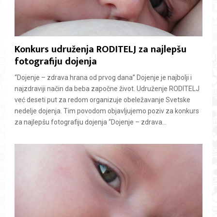
Konkurs udruženja RODITELJ za najlepšu
fotografiju dojenja
“Dojenje – zdrava hrana od prvog dana” Dojenje je najbolji i
najzdraviji način da beba započne život. Udruženje RODITELJ
već deseti put za redom organizuje obeležavanje Svetske
nedelje dojenja. Tim povodom objavljujemo poziv za konkurs
za najlepšu fotografiju dojenja “Dojenje – zdrava...