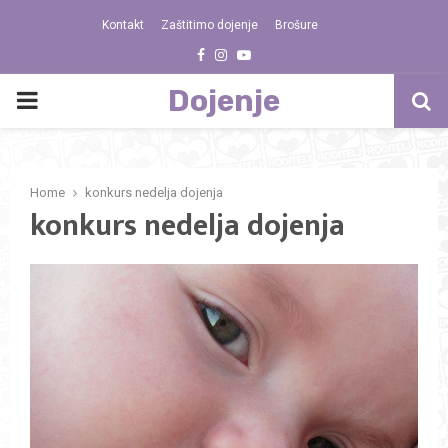
Kontakt
Zaštitimo dojenje
Brošure
Facebook
Instagram
Youtube
Dojenje
PRIMARY
MENU
Home
konkurs nedelja dojenja
konkurs nedelja dojenja