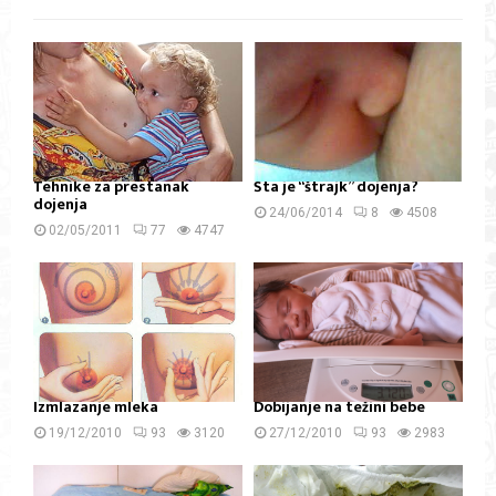
Tehnike za prestanak
Šta je “štrajk” dojenja?
dojenja
24/06/2014
8
4508
02/05/2011
77
4747
Izmlazanje mleka
Dobijanje na težini bebe
19/12/2010
93
3120
27/12/2010
93
2983