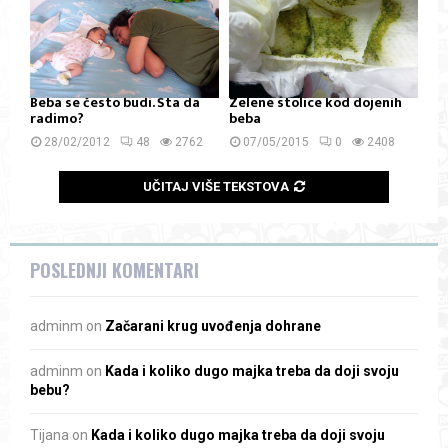
Beba se često budi. Šta da
Zelene stolice kod dojenih
radimo?
beba
28/02/2012
48
2762
07/05/2015
0
2408
UČITAJ VIŠE TEKSTOVA
POSLEDNJI KOMENTARI
adminm
on
Začarani krug uvođenja dohrane
adminm
on
Kada i koliko dugo majka treba da doji svoju
bebu?
Tijana
on
Kada i koliko dugo majka treba da doji svoju