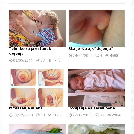
Tehnike za prestanak
Šta je “štrajk” dojenja?
dojenja
24/06/2014
8
4508
02/05/2011
77
4747
Izmlazanje mleka
Dobijanje na težini bebe
19/12/2010
93
3120
27/12/2010
93
2984