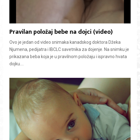
Pravilan položaj bebe na dojci (video)
Ovo je jedan od video snimaka kanadskog doktora Džeka
Njumena, pedijatra i IBCLC savetnika za dojenje. Na snimku je
prikazana beba koja je u pravilnom položaju i ispravno hvata
dojku....