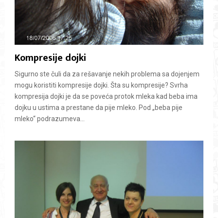
Kompresije dojki
Sigurno ste čuli da za rešavanje nekih problema sa dojenjem
mogu koristiti kompresije dojki. Šta su kompresije? Svrha
kompresija dojki je da se poveća protok mleka kad beba ima
dojku u ustima a prestane da pije mleko. Pod „beba pije
mleko“ podrazumeva...