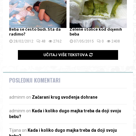
Beba se često budi. Šta da
Zelene stolice kod dojenih
radimo?
beba
28/02/2012
48
2762
07/05/2015
0
2408
UČITAJ VIŠE TEKSTOVA
POSLEDNJI KOMENTARI
adminm
on
Začarani krug uvođenja dohrane
adminm
on
Kada i koliko dugo majka treba da doji svoju
bebu?
Tijana
on
Kada i koliko dugo majka treba da doji svoju
bebu?