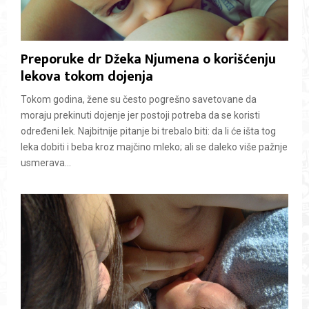
Preporuke dr Džeka Njumena o korišćenju
lekova tokom dojenja
Tokom godina, žene su često pogrešno savetovane da
moraju prekinuti dojenje jer postoji potreba da se koristi
određeni lek. Najbitnije pitanje bi trebalo biti: da li će išta tog
leka dobiti i beba kroz majčino mleko; ali se daleko više pažnje
usmerava...