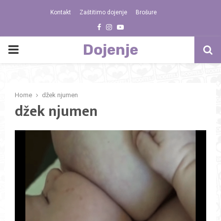
Kontakt
Zaštitimo dojenje
Brošure
Facebook
Instagram
Youtube
Dojenje
PRIMARY
MENU
Home
džek njumen
džek njumen