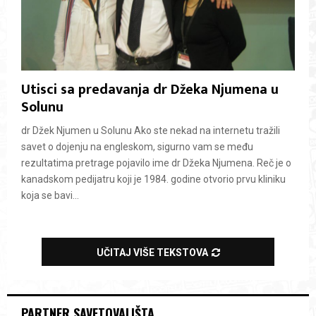
Utisci sa predavanja dr Džeka Njumena u
Solunu
dr Džek Njumen u Solunu Ako ste nekad na internetu tražili
savet o dojenju na engleskom, sigurno vam se među
rezultatima pretrage pojavilo ime dr Džeka Njumena. Reč je o
kanadskom pedijatru koji je 1984. godine otvorio prvu kliniku
koja se bavi...
UČITAJ VIŠE TEKSTOVA
PARTNER SAVETOVALIŠTA