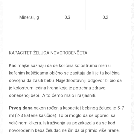
Minerali, g
0,3
0,2
KAPACITET ŽELUCA NOVOROĐENČETA
Kad majke saznaju da se količina kolostruma meri u
kafenim kašičicama obično se zapitaju da li je ta količina
dovoljna da zasiti bebu. Najjednostavniji odgovor bi bio da
je kolostrum jedina hrana koja je potrebna zdravoj
donesenoj bebi. A to ćemo malo i razjasniti.
Prvog dana
nakon rođenja kapacitet bebinog želuca je 5-7
ml (2-3 kafene kašičice). To bi moglo da se uporedi sa
veličinom klikera. Istraživanja su pozakazala da se kod
novorođenih beba želudac ne širi da bi primio više hrane,