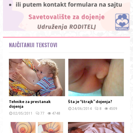
NAJČITANIJI TEKSTOVI
Tehnike za prestanak
Šta je “štrajk” dojenja?
dojenja
24/06/2014
8
4509
02/05/2011
77
4748