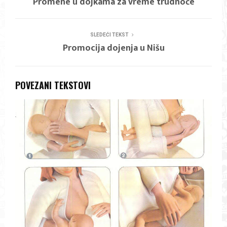
Promene u dojkama za vreme trudnoće
SLEDEĆI TEKST
Promocija dojenja u Nišu
POVEZANI TEKSTOVI