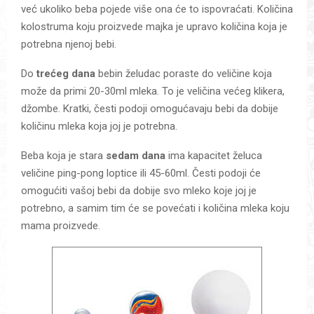
već ukoliko beba pojede više ona će to ispovraćati. Količina
kolostruma koju proizvede majka je upravo količina koja je
potrebna njenoj bebi.
Do
trećeg dana
bebin želudac poraste do veličine koja
može da primi 20-30ml mleka. To je veličina većeg klikera,
džombe. Kratki, česti podoji omogućavaju bebi da dobije
količinu mleka koja joj je potrebna.
Beba koja je stara
sedam dana
ima kapacitet želuca
veličine ping-pong loptice ili 45-60ml. Česti podoji će
omogućiti vašoj bebi da dobije svo mleko koje joj je
potrebno, a samim tim će se povećati i količina mleka koju
mama proizvede.