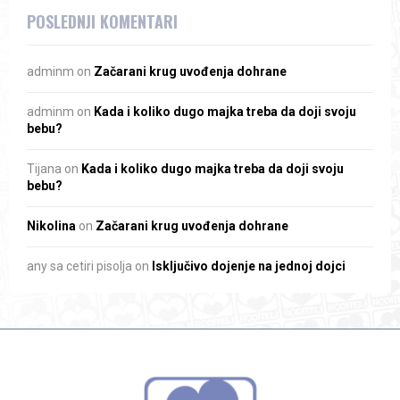
POSLEDNJI KOMENTARI
adminm
on
Začarani krug uvođenja dohrane
adminm
on
Kada i koliko dugo majka treba da doji svoju
bebu?
Tijana
on
Kada i koliko dugo majka treba da doji svoju
bebu?
Nikolina
on
Začarani krug uvođenja dohrane
any sa cetiri pisolja
on
Isključivo dojenje na jednoj dojci