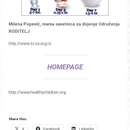
Milena Popević, mama savetnica za dojenje Udruženja
RODITELJ
http://www.zcza.org.rs
HOMEPAGE
http://www.healthychildren.org
Share this:
X
Facebook
LinkedIn