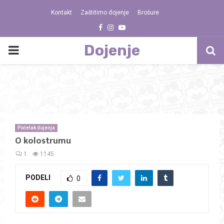
Kontakt
Zaštitimo dojenje
Brošure
Facebook
Instagram
Youtube
Dojenje
PRIMARY
MENU
Početak dojenja
O kolostrumu
1
1145
PODELI
0