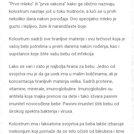
“Prvo mleko” ili “prva vakcina” kako ga obično nazivaju,
kolostrum nastaje još u toku trudnoće, a luči se u prvih
nekoliko dana nakon porođaja. Ovo specijalno mleko je
gusto i lepljivo, žute ili narandžaste boje.
Kolostrum sadrži sve hranljive materije i svu tečnost koja je
vašoj bebi potrebna u prvim danima nakon rođenja, kao i
supstance koje štite vašu bebu od infekcija.
Lako se vari i zato je najbolja hrana za bebu. Jedno od
svojstva mu je da ga uvek ima u malim količinama, ali je
koncentacija hranljivih materija velika. Sadrži proteine,
vitamine, minerale, imunoglobuline. Imunoglobulini su
antitela koja majka prenosi na dete i tako stvara pasivni
imunitet novorođene bebe. Pasivni imunitet štiti bebu od
širokog spektra bakterija i virusa.
Kolostrum ima i laksativna svojstva pa beba lakše izbacuje
mekonijum koji pomaže da se telo očisti od bilirubina i time