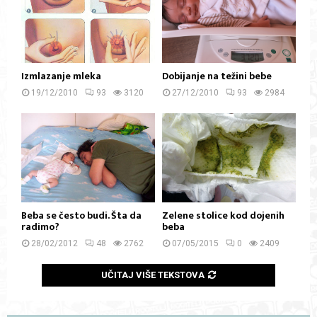
Izmlazanje mleka
Dobijanje na težini bebe
19/12/2010
93
3120
27/12/2010
93
2984
Beba se često budi. Šta da
Zelene stolice kod dojenih
radimo?
beba
28/02/2012
48
2762
07/05/2015
0
2409
UČITAJ VIŠE TEKSTOVA