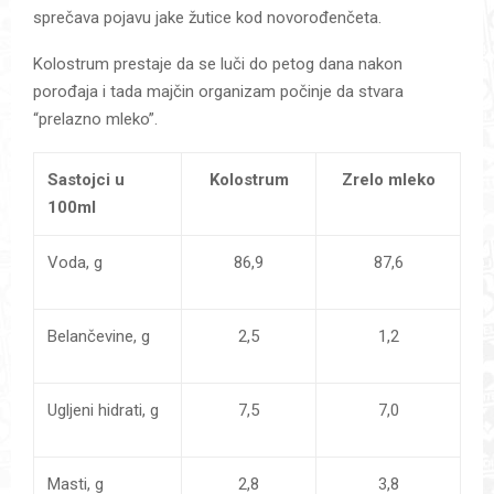
sprečava pojavu jake žutice kod novorođenčeta.
Kolostrum prestaje da se luči do petog dana nakon
porođaja i tada majčin organizam počinje da stvara
“prelazno mleko”.
Sastojci u
Kolostrum
Zrelo mleko
100ml
Voda, g
86,9
87,6
Belančevine, g
2,5
1,2
Ugljeni hidrati, g
7,5
7,0
Masti, g
2,8
3,8