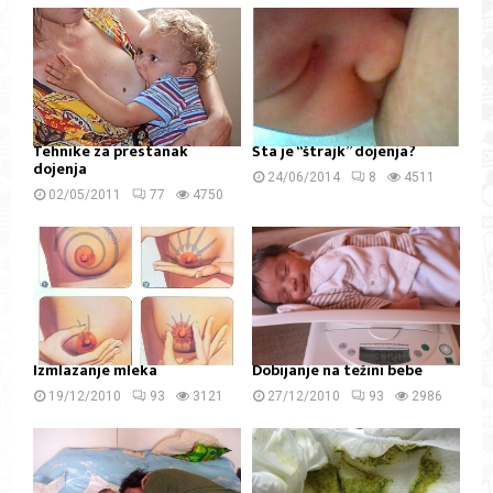
Tehnike za prestanak
Šta je “štrajk” dojenja?
dojenja
24/06/2014
8
4511
02/05/2011
77
4750
Izmlazanje mleka
Dobijanje na težini bebe
19/12/2010
93
3121
27/12/2010
93
2986