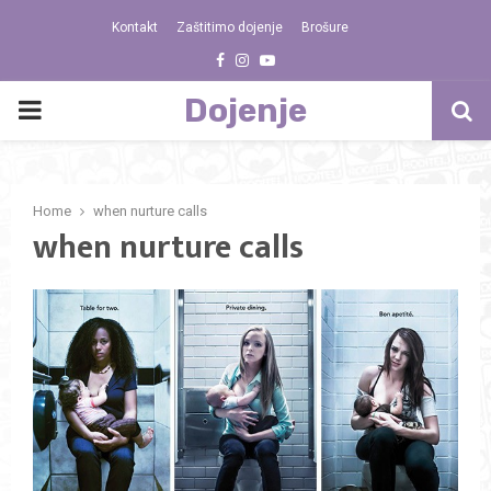
Kontakt
Zaštitimo dojenje
Brošure
Facebook
Instagram
Youtube
Dojenje
PRIMARY
MENU
Home
when nurture calls
when nurture calls