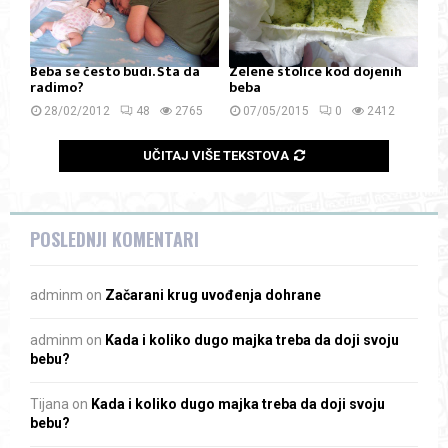
Beba se često budi. Šta da
Zelene stolice kod dojenih
radimo?
beba
28/02/2012
48
2765
07/05/2015
0
2412
UČITAJ VIŠE TEKSTOVA
POSLEDNJI KOMENTARI
adminm
on
Začarani krug uvođenja dohrane
adminm
on
Kada i koliko dugo majka treba da doji svoju
bebu?
Tijana
on
Kada i koliko dugo majka treba da doji svoju
bebu?