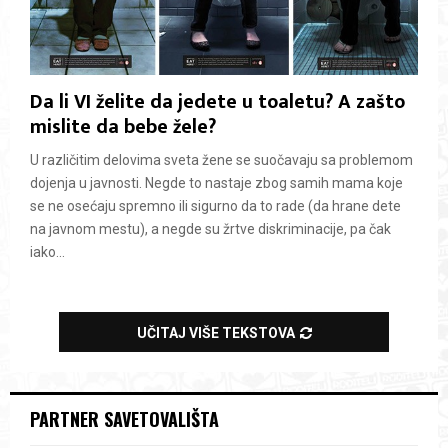
Da li VI želite da jedete u toaletu? A zašto
mislite da bebe žele?
U različitim delovima sveta žene se suočavaju sa problemom
dojenja u javnosti. Negde to nastaje zbog samih mama koje
se ne osećaju spremno ili sigurno da to rade (da hrane dete
na javnom mestu), a negde su žrtve diskriminacije, pa čak
iako...
UČITAJ VIŠE TEKSTOVA
PARTNER SAVETOVALIŠTA