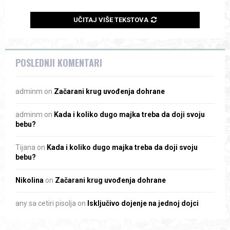
UČITAJ VIŠE TEKSTOVA
POSLEDNJI KOMENTARI
adminm
on
Začarani krug uvođenja dohrane
adminm
on
Kada i koliko dugo majka treba da doji svoju
bebu?
Tijana
on
Kada i koliko dugo majka treba da doji svoju
bebu?
Nikolina
on
Začarani krug uvođenja dohrane
any sa cetiri pisolja
on
Isključivo dojenje na jednoj dojci