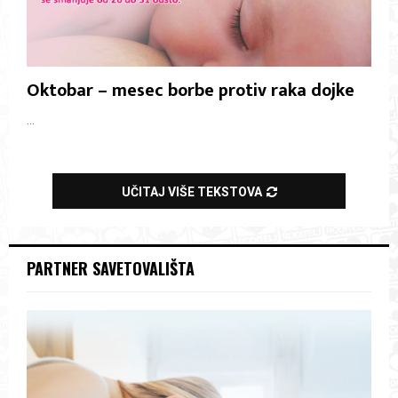
Oktobar – mesec borbe protiv raka dojke
...
UČITAJ VIŠE TEKSTOVA
PARTNER SAVETOVALIŠTA
V
i
d
e
o