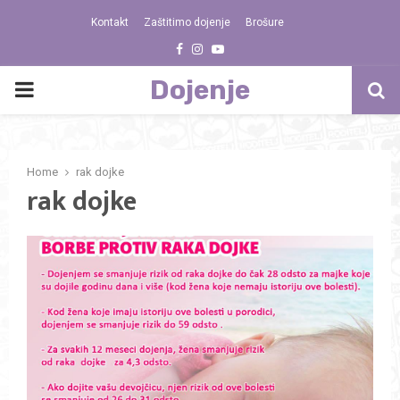
Kontakt
Zaštitimo dojenje
Brošure
Facebook
Instagram
Youtube
Dojenje
PRIMARY
MENU
Home
rak dojke
rak dojke