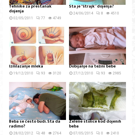
Tehnike za prestanak
Šta je “štrajk” dojenja?
dojenja
24/06/2014
8
4510
02/05/2011
77
4749
Izmlazanje mleka
Dobijanje na težini bebe
19/12/2010
93
3120
27/12/2010
93
2985
Beba se često budi. Šta da
Zelene stolice kod dojenih
radimo?
beba
28/02/2012
48
2764
07/05/2015
0
2410