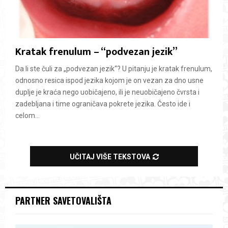
Kratak frenulum – “podvezan jezik”
Da li ste čuli za „podvezan jezik“? U pitanju je kratak frenulum,
odnosno resica ispod jezika kojom je on vezan za dno usne
duplje je kraća nego uobičajeno, ili je neuobičajeno čvrsta i
zadebljana i time ograničava pokrete jezika. Često ide i
celom...
UČITAJ VIŠE TEKSTOVA
PARTNER SAVETOVALIŠTA