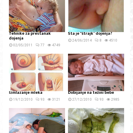
Tehnike za prestanak
Šta je “štrajk” dojenja?
dojenja
24/06/2014
8
4510
02/05/2011
77
4749
Izmlazanje mleka
Dobijanje na težini bebe
19/12/2010
93
3121
27/12/2010
93
2985