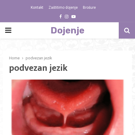
Kontakt
Zaštitimo dojenje
Brošure
Facebook
Instagram
Youtube
Dojenje
PRIMARY
MENU
Home
podvezan jezik
podvezan jezik