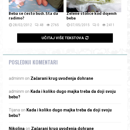
Beba se često budi. Šta da
Zelene stolice kod dojenih
radimo?
beba
28/02/2012
48
2765
07/05/2015
0
2411
UČITAJ VIŠE TEKSTOVA
POSLEDNJI KOMENTARI
adminm
on
Začarani krug uvođenja dohrane
adminm
on
Kada i koliko dugo majka treba da doji svoju
bebu?
Tijana
on
Kada i koliko dugo majka treba da doji svoju
bebu?
Nikolina
on
Začarani krug uvođenja dohrane