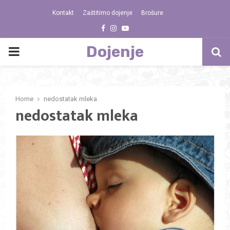
Kontakt
Zaštitimo dojenje
Brošure
Facebook
Instagram
Youtube
Dojenje
PRIMARY
MENU
Home
nedostatak mleka
nedostatak mleka