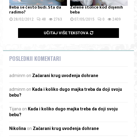
Beba se često budi. Šta da
Zelene stolice kod dojenih
radimo?
beba
28/02/2012
48
2763
07/05/2015
0
2409
UČITAJ VIŠE TEKSTOVA
POSLEDNJI KOMENTARI
adminm
on
Začarani krug uvođenja dohrane
adminm
on
Kada i koliko dugo majka treba da doji svoju
bebu?
Tijana
on
Kada i koliko dugo majka treba da doji svoju
bebu?
Nikolina
on
Začarani krug uvođenja dohrane