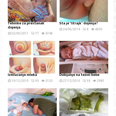
Tehnike za prestanak
Šta je “štrajk” dojenja?
dojenja
24/06/2014
8
4509
02/05/2011
77
4748
Izmlazanje mleka
Dobijanje na težini bebe
19/12/2010
93
3120
27/12/2010
93
2985