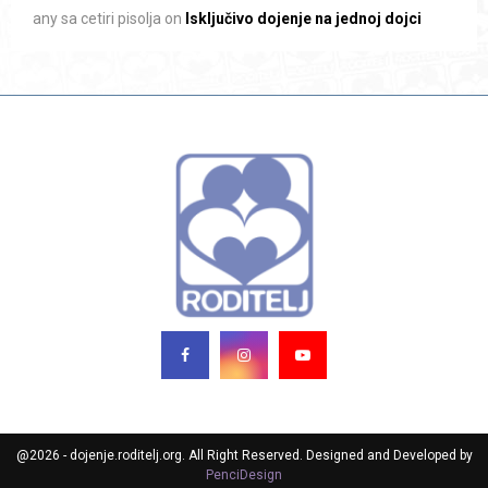
any sa cetiri pisolja
on
Isključivo dojenje na jednoj dojci
@2026 - dojenje.roditelj.org. All Right Reserved. Designed and Developed by
PenciDesign