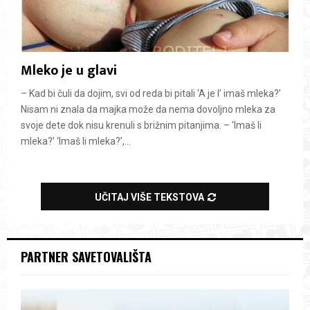
Mleko je u glavi
– Kad bi čuli da dojim, svi od reda bi pitali ‘A je l’ imaš mleka?’
Nisam ni znala da majka može da nema dovoljno mleka za
svoje dete dok nisu krenuli s brižnim pitanjima. – ‘Imaš li
mleka?’ ‘Imaš li mleka?’,...
UČITAJ VIŠE TEKSTOVA
PARTNER SAVETOVALIŠTA
V
i