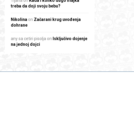
Tijana
on
Kada i koliko dugo majka
treba da doji svoju bebu?
Nikolina
on
Začarani krug uvođenja
dohrane
any sa cetiri pisolja
on
Isključivo dojenje
na jednoj dojci