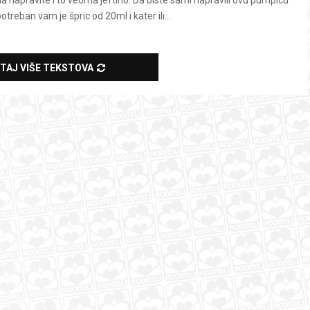
da napravite i to veoma jeftino. Da biste sami napravili ovu pumpicu
otreban vam je špric od 20ml i kater ili...
ITAJ VIŠE TEKSTOVA