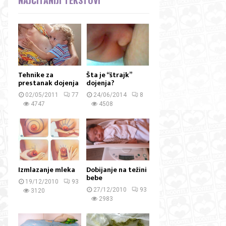
Tehnike za
Šta je “štrajk”
prestanak dojenja
dojenja?
02/05/2011
77
24/06/2014
8
4747
4508
Izmlazanje mleka
Dobijanje na težini
bebe
19/12/2010
93
27/12/2010
93
3120
2983