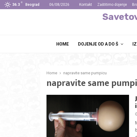
C
10 koraka do uspešnog dojenja
36.3
Beograd
06/08/2026
Kontakt
Zaštitimo dojenje
Br
Savetov
HOME
DOJENJE OD A DO Š
I
Home
napravite same pumpicu
napravite same pump