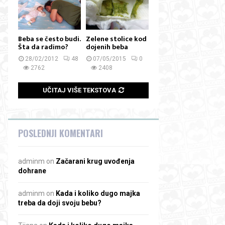
Beba se često budi.
Zelene stolice kod
Šta da radimo?
dojenih beba
28/02/2012
48
07/05/2015
0
2762
2408
UČITAJ VIŠE TEKSTOVA
POSLEDNJI KOMENTARI
adminm
on
Začarani krug uvođenja
dohrane
adminm
on
Kada i koliko dugo majka
treba da doji svoju bebu?