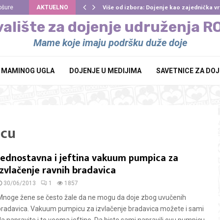
Više od izbora: Dojenje kao zajednička 
ošure
AKTUELNO
alište za dojenje udruženja 
Mame koje imaju podršku duže doje
Z MAMINOG UGLA
DOJENJE U MEDIJIMA
SAVETNICE ZA DO
icu
Jednostavna i jeftina vakuum pumpica za
izvlačenje ravnih bradavica
30/06/2013
1
1857
Mnoge žene se često žale da ne mogu da doje zbog uvučenih
bradavica. Vakuum pumpicu za izvlačenje bradavica možete i sami