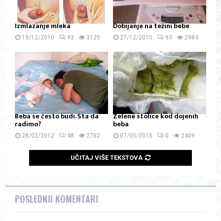
Izmlazanje mleka
Dobijanje na težini bebe
19/12/2010
93
3120
27/12/2010
93
2984
Beba se često budi. Šta da
Zelene stolice kod dojenih
radimo?
beba
28/02/2012
48
2762
07/05/2015
0
2409
UČITAJ VIŠE TEKSTOVA
POSLEDNJI KOMENTARI