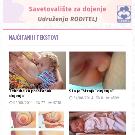
NAJČITANIJI TEKSTOVI
Tehnike za prestanak
Šta je “štrajk” dojenja?
dojenja
24/06/2014
8
4509
02/05/2011
77
4748