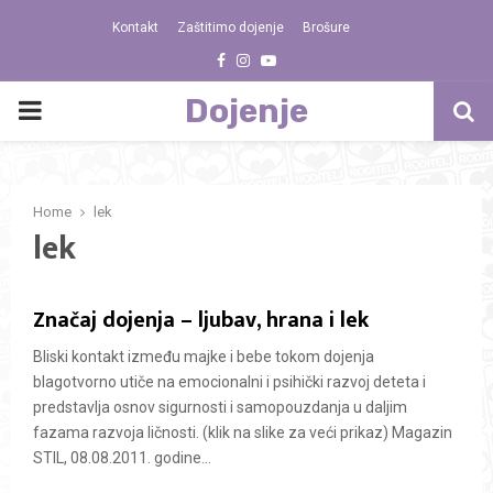
Kontakt
Zaštitimo dojenje
Brošure
Facebook
Instagram
Youtube
Dojenje
PRIMARY
MENU
Home
lek
lek
Značaj dojenja – ljubav, hrana i lek
Bliski kontakt između majke i bebe tokom dojenja
blagotvorno utiče na emocionalni i psihički razvoj deteta i
predstavlja osnov sigurnosti i samopouzdanja u daljim
fazama razvoja ličnosti. (klik na slike za veći prikaz) Magazin
STIL, 08.08.2011. godine...