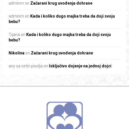
adminm
on
Začarani krug uvođenja dohrane
adminm
on
Kada i koliko dugo majka treba da doji svoju
bebu?
Tijana
on
Kada i koliko dugo majka treba da doji svoju
bebu?
Nikolina
on
Začarani krug uvođenja dohrane
any sa cetiri pisolja
on
Isključivo dojenje na jednoj dojci