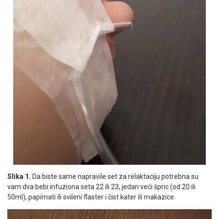
Slika 1.
Da biste same napravile set za relaktaciju potrebna su
vam dva bebi infuziona seta 22 ili 23, jedan veći špric (od 20 ili
50ml), papirnati ili svileni flaster i čist kater ili makazice.