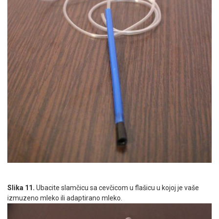
Slika 11.
Ubacite slamčicu sa cevčicom u flašicu u kojoj je vaše
izmuzeno mleko ili adaptirano mleko.