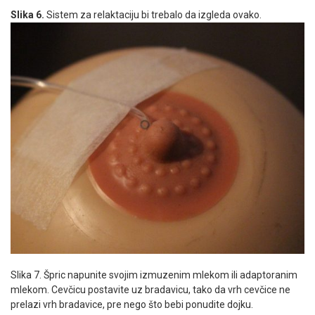
Slika 6.
Sistem za relaktaciju bi trebalo da izgleda ovako.
Slika 7. Špric napunite svojim izmuzenim mlekom ili adaptoranim
mlekom. Cevčicu postavite uz bradavicu, tako da vrh cevčice ne
prelazi vrh bradavice, pre nego što bebi ponudite dojku.