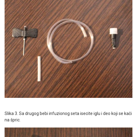
Slika 3. Sa drugog bebi infuzionog seta isecite iglu i deo koji se kači
na špric.