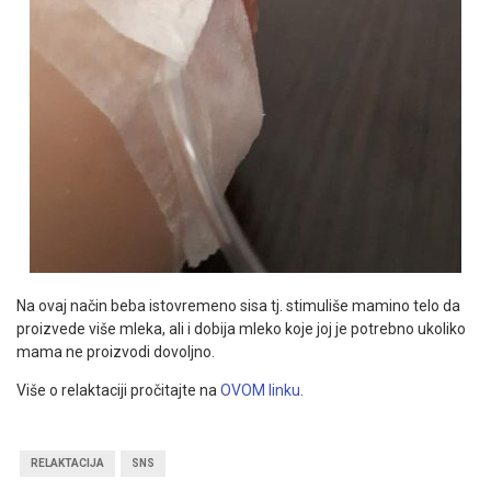
Na ovaj način beba istovremeno sisa tj. stimuliše mamino telo da
proizvede više mleka, ali i dobija mleko koje joj je potrebno ukoliko
mama ne proizvodi dovoljno.
Više o relaktaciji pročitajte na
OVOM linku
.
RELAKTACIJA
SNS