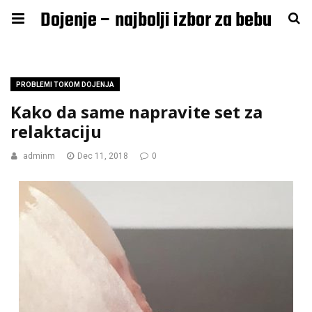
Dojenje – najbolji izbor za bebu
PROBLEMI TOKOM DOJENJA
Kako da same napravite set za
relaktaciju
adminm
Dec 11, 2018
0