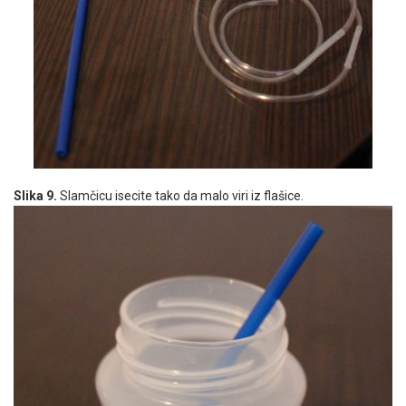
Slika 9.
Slamčicu isecite tako da malo viri iz flašice.