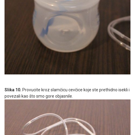
Slika 10.
Provucite kroz slamčicu cevčice koje ste prethidno isekli i
povezali kao što smo gore objasnile.