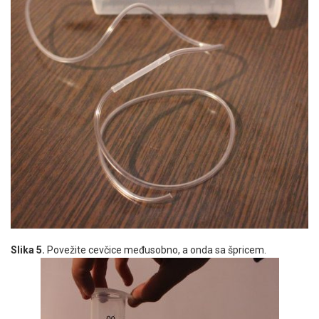
Slika 5.
Povežite cevčice međusobno, a onda sa špricem.