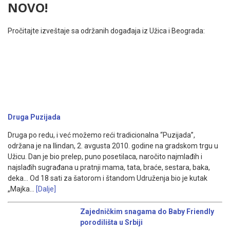
NOVO!
Pročitajte izveštaje sa održanih događaja iz Užica i Beograda:
Druga Puzijada
Druga po redu, i već možemo reći tradicionalna “Puzijada”,
održana je na Ilindan, 2. avgusta 2010. godine na gradskom trgu u
Užicu. Dan je bio prelep, puno posetilaca, naročito najmlađih i
najslađih sugrađana u pratnji mama, tata, braće, sestara, baka,
deka… Od 18 sati za šatorom i štandom Udruženja bio je kutak
„Majka…
[Dalje]
Zajedničkim snagama do Baby Friendly
porodilišta u Srbiji