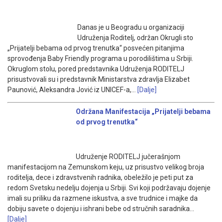
Danas je u Beogradu u organizaciji
Udruženja Roditelj, održan Okrugli sto
„Prijatelji bebama od prvog trenutka“ posvećen pitanjima
sprovođenja Baby Friendly programa u porodilištima u Srbiji.
Okruglom stolu, pored predstavnika Udruženja RODITELJ
prisustvovali su i predstavnik Ministarstva zdravlja Elizabet
Paunović, Aleksandra Jović iz UNICEF-a,…
[Dalje]
Održana Manifestacija „Prijatelji bebama
od prvog trenutka“
Udruženje RODITELJ jučerašnjom
manifestacijom na Zemunskom keju, uz prisustvo velikog broja
roditelja, dece i zdravstvenih radnika, obeležilo je peti put za
redom Svetsku nedelju dojenja u Srbiji. Svi koji podržavaju dojenje
imali su priliku da razmene iskustva, a sve trudnice i majke da
dobiju savete o dojenju i ishrani bebe od stručnih saradnika…
[Dalje]