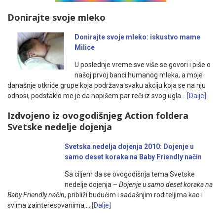
Donirajte svoje mleko
Donirajte svoje mleko: iskustvo mame
Milice
U poslednje vreme sve više se govori i piše o
našoj prvoj banci humanog mleka, a moje
današnje otkriće grupe koja podržava svaku akciju koja se na nju
odnosi, podstaklo me je da napišem par reči iz svog ugla…
[Dalje]
Izdvojeno iz ovogodišnjeg Action foldera
Svetske nedelje dojenja
Svetska nedelja dojenja 2010: Dojenje u
samo deset koraka na Baby Friendly način
Sa ciljem da se ovogodišnja tema Svetske
nedelje dojenja –
Dojenje u samo deset koraka na
Baby Friendly način
, približi budućim i sadašnjim roditeljima kao i
svima zainteresovanima,…
[Dalje]