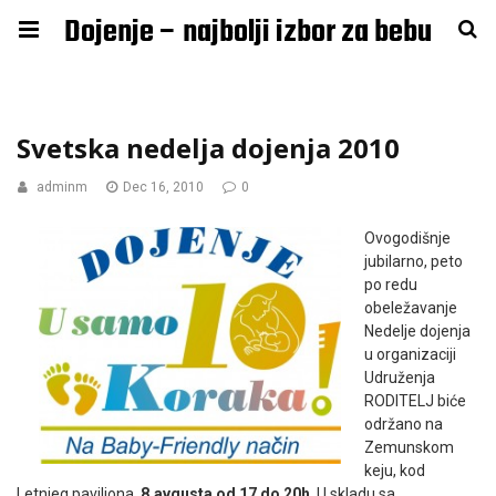
Dojenje – najbolji izbor za bebu
Svetska nedelja dojenja 2010
adminm
Dec 16, 2010
0
Ovogodišnje
jubilarno, peto
po redu
obeležavanje
Nedelje dojenja
u organizaciji
Udruženja
RODITELJ biće
održano na
Zemunskom
keju, kod
Letnjeg paviljona,
8.avgusta od 17 do 20h
. U skladu sa