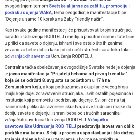
ovogodišnjom temom
Svetske alijanse za zaštitu, promociju i
podršku dojenja WABA
,
tema ovogodišnje manifestacije biće
“Dojenje u samo 10 koraka na Baby Friendly način”.
Kao i svake godine manifestaciji će prisustvovati brojni stručnjaci,
saradnici Udruženja RODITELJ i mediji, a prisutne mame i tate biće
u prilici da savete o dojenju, ishrani i sve ostalo što ih zanima
vezano za bebe dobiju kako od od naših stručnih saradnika tako i
od
vršnjačkih savetnica
Udruženja RODITELJ.
Centralna tačka obeležavanja ovogodišnje Svetske nedelje dojenja
je
j
avna m
anifestacija “Prijatelji bebama od prvog trenutka”
koja će se održati 8. avgusta sa početkom u 17 h na
Zemunskom keju
, a koja podrazumeva okupljanje većeg broja
majki koje doje, zdravstvenih stručnjaka, i svih ostalih pojedinaca i
institucija koji promovišu i podržavaju dojenje. Svi oni će na taj
način imati priliku da razmene iskustva, a sve trudnice i majke da
dobiju savete o dojenju i ishrani beba od stručnih saradnika i
vršnjačkih savetnica Udruženja RODITELJ.
Vršnjačko
savetovalište Udruženja RODITELJ
predstavlja inovativan oblik
podrške majkama u Srbiji u procesu uspostavljanja i što dužeg
trajanja dojenja
koji se u zemljama u kojima se praktikuje,