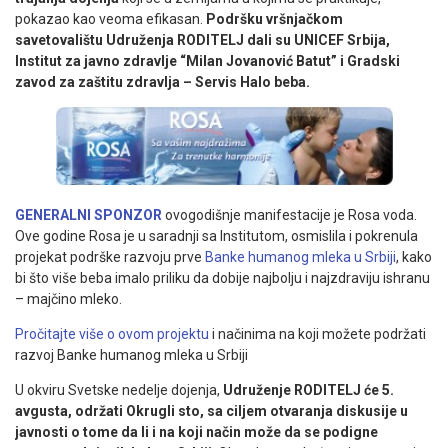
pokazao kao veoma efikasan.
Podršku vršnjačkom
savetovalištu Udruženja RODITELJ dali su UNICEF Srbija,
Institut za javno zdravlje “Milan Jovanović Batut” i Gradski
zavod za zaštitu zdravlja – Servis Halo beba.
GENERALNI SPONZOR
ovogodišnje manifestacije je Rosa voda.
Ove godine Rosa je u saradnji sa Institutom, osmislila i pokrenula
projekat podrške razvoju prve
Banke humanog mleka u Srbiji
, kako
bi što više beba imalo priliku da dobije najbolju i najzdraviju ishranu
– majčino mleko.
Pročitajte više o ovom projektu
i načinima na koji možete podržati
razvoj Banke humanog mleka u Srbiji
U okviru Svetske nedelje dojenja,
Udruženje RODITELJ će 5.
avgusta, održati Okrugli sto, sa ciljem otvaranja diskusije u
javnosti o tome da li i na koji način može da se podigne