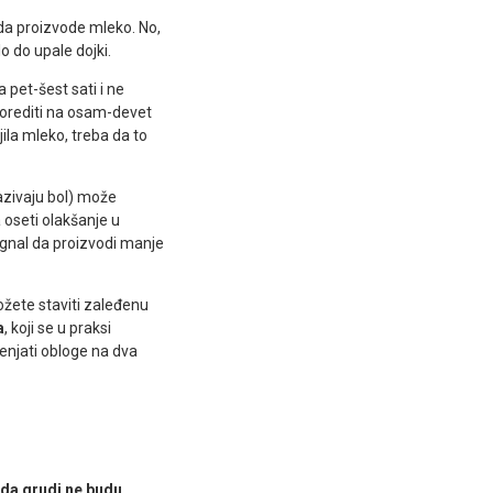
da proizvode mleko. No,
o do upale dojki.
 pet-šest sati i ne
rorediti na osam-devet
jila mleko, treba da to
zazivaju bol) može
oseti olakšanje u
signal da proizvodi manje
ožete staviti zaleđenu
a
, koji se u praksi
Menjati obloge na dva
da grudi ne budu