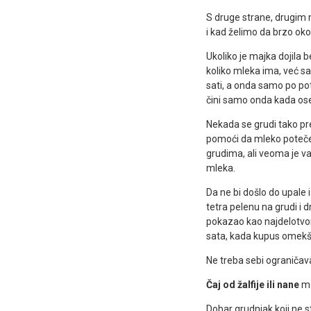
S druge strane, drugim 
i kad želimo da brzo o
Ukoliko je majka dojila b
koliko mleka ima, već s
sati, a onda samo po pot
čini samo onda kada ose
Nekada se grudi tako pr
pomoći da mleko poteč
grudima, ali veoma je va
mleka.
Da ne bi došlo do upale i
tetra pelenu na grudi i 
pokazao kao najdelotvorni
sata, kada kupus omekš
Ne treba sebi ograničav
Čaj od žalfije ili nane
mo
Dobar grudnjak koji ne s