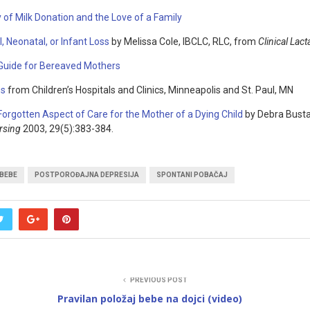
 of Milk Donation and the Love of a Family
l, Neonatal, or Infant Loss
by Melissa Cole, IBCLC, RLC, from
Clinical Lact
 Guide for Bereaved Mothers
ss
from Children’s Hospitals and Clinics, Minneapolis and St. Paul, MN
Forgotten Aspect of Care for the Mother of a Dying Child
by Debra Busta
rsing
2003, 29(5):383-384.
 BEBE
POSTPOROĐAJNA DEPRESIJA
SPONTANI POBAČAJ
PREVIOUS POST
Pravilan položaj bebe na dojci (video)