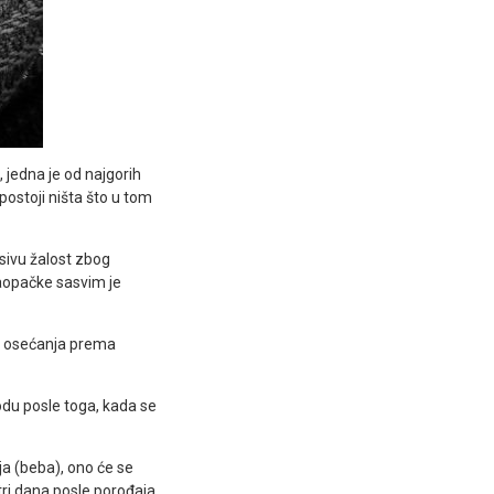
 jedna je od najgorih
ostoji ništa što u tom
sivu žalost zbog
naopačke sasvim je
ija osećanja prema
iodu posle toga, kada se
ja (beba), ono će se
ri dana posle porođaja