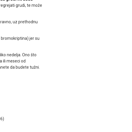
regrejati grudi, te može
aravno, uz prethodnu
bromokriptina) jer su
iko nedelja. Ono što
a ili meseci od
nete da budete tužni.
96)