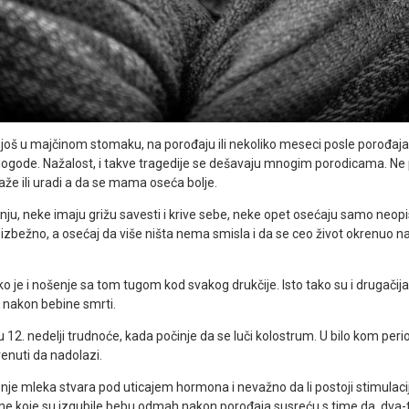
 još u majčinom stomaku, na porođaju ili nekoliko meseci posle porođaja,
dogode. Nažalost, i takve tragedije se dešavaju mnogim porodicama. Ne p
e ili uradi a da se mama oseća bolje.
ju, neke imaju grižu savesti i krive sebe, neke opet osećaju samo neopi
eizbežno, a osećaj da više ništa nema smisla i da se ceo život okrenuo 
ako je i nošenje sa tom tugom kod svakog drukčije. Isto tako su i drugač
a i nakon bebine smrti.
u 12. nedelji trudnoće, kada počinje da se luči kolostrum. U bilo kom per
enuti da nadolazi.
nje mleka stvara pod uticajem hormona i nevažno da li postoji stimulaci
me koje su izgubile bebu odmah nakon porođaja susreću s time da, dva-t