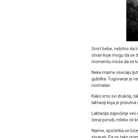
Smrt bebe, nebitno da li
stvari koje mogu da se 
momentu može da se kaž
Neke mame osećaju ljutn
gubitka. Tugovanje je n
normalan.
Kako smo svi drukčiji, t
laktaciji koja je prisutn
Laktacija započinje već 
žena porodi, mleko će kr
Naime, spočetka se luče
stvarati. Pa se tako ma