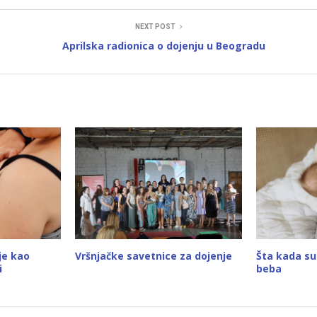
NEXT POST
Aprilska radionica o dojenju u Beogradu
je kao
Vršnjačke savetnice za dojenje
Šta kada su
i
beba