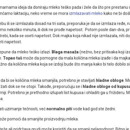
mamama ideja da doniraju mleko teško pada i žele da što pre prestanu 
končamo laktaciju, neko vreme se mora
izmlazavati mleko
kako ne bi došl
ebu ili se izmlazala dosad na tri sata, preporuka je da se izmlaza ređe, na
amo nekoliko minuta, ili dok ne prođe napetost. Potom posle dan-dva, p
rebi, kada se oseti napetost. Dok majka koja nikad nije izmlazala, niti do
ti napetost.
epune da mleko teško izlazi.
Blaga masaža
(nežno, bez pritisaka koji i
e.
Topao tuš
može da pomogne da mala količina mleka izađe i da majka 
žno da količina mleka koja se izdoji bude što manja kako bi telo dobilo 
 da bi se količina mleka smanjila, potrebno je stavljati
hladne obloge
. M
držati dok se ne otopi. Takođe, preporučuju se i
hladne obloge od kupus
ji. Potrebno je prethodno izlupati list kupusa i ohladiti ga u frižideru. 
a.
ati uzimanje tečnosti, već
normalno piti
vode kad god ste žedni.
že pomoći da smanjite proizvodnju mleka.
teže ali pridržava grudi može koristiti da se smanji nelagodnost. Bitno je