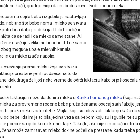
uštene kući), grudi počinju da im budu vruće, tvrde i pune mleka.
secima dojile bebu i izgubile je nastavljaju
le, nebitno što bebe nema , mleko se stvara
 potrebna dalja produkcija. I bilo bi odlično
 ništa da se radi i da mleko samo stane. Ali
i žene osećaju veliku nelagodnost. I ne samo
i zbog moguće upale mlečnih kanala i
no je da mleko izađe napolje.
ta osećanja prema mleku koje se stvara.
ktacija prestane jer ih podseća na to da
e, dok druga želi još neko vreme da održi laktaciju kako bi još osećala
u redu.
drži laktaciju, može da donira mleko u
Banku humanog mleka
(koja na
mleka za prevremeno rođene bebe pruža ženama osećaj satisfakcije jer 
m to pruža neku vrstu utehe. Majke koje su održavale laktaciju kažu da s
u od bebe i da im je to bila jedina veza sa bebom koju su izgubile, te su p
se pomire sa gubitkom i krenu dalje. Takođe, ako nije u mogućnosti da d
e, žena može zamrzavati mleko dok ne poželi da prestane, kada treba p
ka.