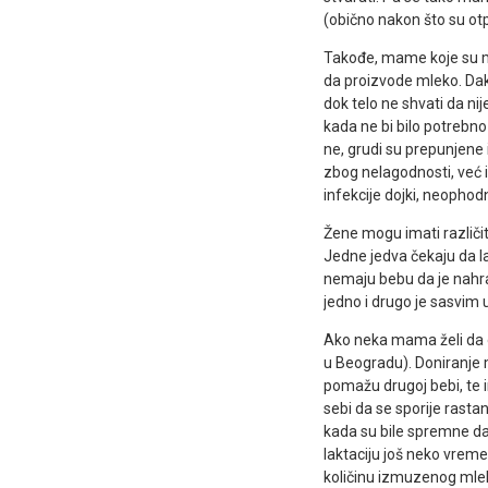
(obično nakon što su otp
Takođe, mame koje su me
da proizvode mleko. Dak
dok telo ne shvati da nije
kada ne bi bilo potrebno
ne, grudi su prepunjene 
zbog nelagodnosti, već 
infekcije dojki, neophod
Žene mogu imati različi
Jedne jedva čekaju da la
nemaju bebu da je nahran
jedno i drugo je sasvim 
Ako neka mama želi da o
u Beogradu). Doniranje 
pomažu drugoj bebi, te i
sebi da se sporije rastan
kada su bile spremne da 
laktaciju još neko vrem
količinu izmuzenog mle