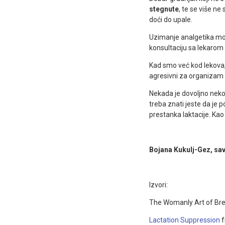
stegnute
, te se više ne
doći do upale.
Uzimanje analgetika mož
konsultaciju sa lekarom
Kad smo već kod lekova
agresivni za organizam 
Nekada je dovoljno nekol
treba znati jeste da je 
prestanka laktacije. Ka
Bojana Kukulj-Gez, sav
Izvori:
The Womanly Art of Brea
Lactation Suppression
f