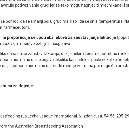
 savetuje podvezivanje grudi jer se tako mogu nagnječiti mlečni kanali i p
e pomoći da se smanji bol u grudima, kao i da se snizi temperatura. N
 ili farmaceutom.
,
ne preporučuje se upotreba lekova za zaustavljanje laktacije
(poput 
i izazivaju mnoštvo ozbiljnih nuspojava.
iko dana da se zaustavi laktacija, dok je nekim ženama potrebno i nekol
potpuno normalno da se pojavi nekoliko kapi mleka i posle nekoliko nedelj
o i da je potpuno normalno da prođe mnogo vremena pre nego što presta
etnica za dojenje
stfeeding (La Leche League International, 6. izdanje, str. 54-56, 295-2
rom the Australian Breastfeeding Association