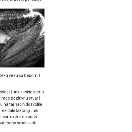
 neku vezu sa bebom. I
žalost funkcioniše samo
rade pozitivnu stvar i
u na taj način dozvolile
rekidale laktaciju tek
onira a želi da održi
ostepeno smanjivati