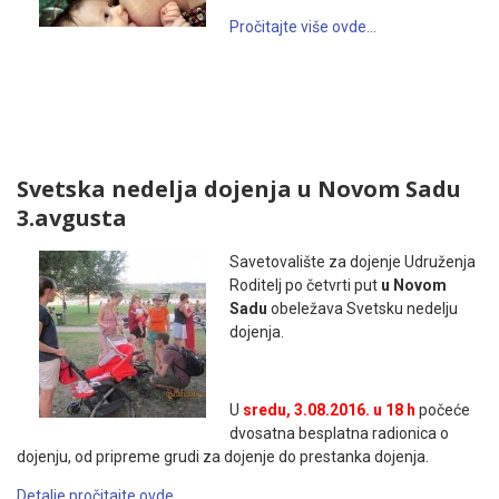
Pročitajte više ovde…
Svetska nedelja dojenja u Novom Sadu
3.avgusta
Savetovalište za dojenje Udruženja
Roditelj po četvrti put
u Novom
Sadu
obeležava Svetsku nedelju
dojenja.
U
sredu, 3.08.2016. u 18 h
počeće
dvosatna besplatna radionica o
dojenju, od pripreme grudi za dojenje do prestanka dojenja.
Detalje pročitajte ovde…