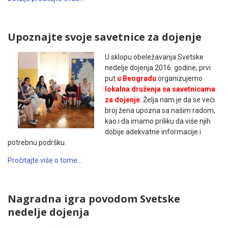
Upoznajte svoje savetnice za dojenje
U sklopu obeležavanja Svetske
nedelje dojenja 2016. godine, prvi
put
u Beogradu
organizujemo
lokalna druženja sa savetnicama
za dojenje
. Želja nam je da se veći
broj žena upozna sa našim radom,
kao i da imamo priliku da više njih
dobije adekvatne informacije i
potrebnu podršku.
Pročitajte više o tome…
Nagradna igra povodom Svetske
nedelje dojenja