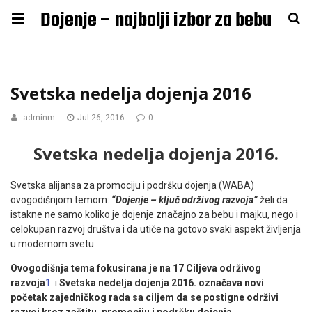
Dojenje – najbolji izbor za bebu
Svetska nedelja dojenja 2016
adminm
Jul 26, 2016
0
Svetska nedelja dojenja 2016.
Svetska alijansa za promociju i podršku dojenja (WABA)
ovogodišnjom temom:
“Dojenje – ključ održivog razvoja”
želi da
istakne ne samo koliko je dojenje značajno za bebu i majku, nego i
celokupan razvoj društva i da utiče na gotovo svaki aspekt življenja
u modernom svetu.
Ovogodišnja tema fokusirana je na 17 Ciljeva održivog
razvoja
1
i
Svetska nedelja dojenja 2016. označava novi
početak zajedničkog rada sa ciljem da se postigne održivi
razvoj kroz zaštitu, promociju i podršku dojenja.