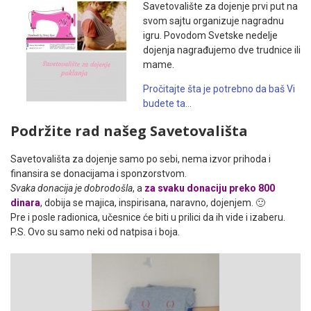
Savetovalište za dojenje prvi put na
svom sajtu organizuje nagradnu
igru. Povodom Svetske nedelje
dojenja nagrađujemo dve trudnice ili
mame.
Pročitajte šta je potrebno da baš Vi
budete ta…
Podržite rad našeg Savetovališta
Savetovališta za dojenje samo po sebi, nema izvor prihoda i
finansira se donacijama i sponzorstvom.
Svaka donacija je dobrodošla
, a
za svaku donaciju preko 800
dinara
, dobija se majica, inspirisana, naravno, dojenjem.
🙂
Pre i posle radionica, učesnice će biti u prilici da ih vide i izaberu.
P.S. Ovo su samo neki od natpisa i boja.