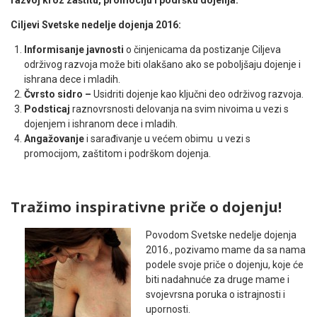
Ciljevi Svetske nedelje dojenja 2016:
Informisanje javnosti
o činjenicama da postizanje Ciljeva
održivog razvoja može biti olakšano ako se poboljšaju dojenje i
ishrana dece i mladih.
Čvrsto sidro –
Usidriti dojenje kao ključni deo održivog razvoja.
Podsticaj
raznovrsnosti delovanja na svim nivoima u vezi s
dojenjem i ishranom dece i mladih.
Angažovanje
i sarađivanje u većem obimu u vezi s
promocijom, zaštitom i podrškom dojenja.
Tražimo inspirativne priče o dojenju!
Povodom Svetske nedelje dojenja
2016., pozivamo mame da sa nama
podele svoje priče o dojenju, koje će
biti nadahnuće za druge mame i
svojevrsna poruka o istrajnosti i
upornosti.