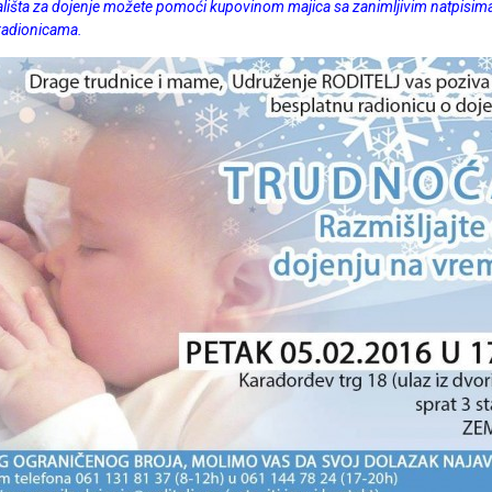
šta za dojenje možete pomoći kupovinom majica sa zanimljivim natpisima.
 radionicama.