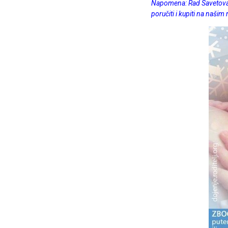
Napomena: Rad Savetovali
poručiti i kupiti na našim