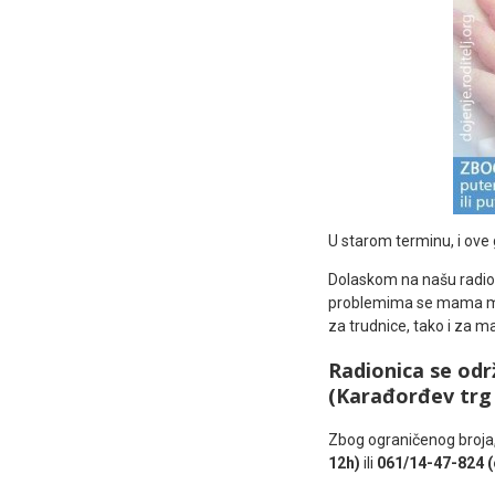
U starom terminu, i ove
Dolaskom na našu radioni
problemima se mama može
za trudnice, tako i za 
Radionica se odr
(Karađorđev trg 1
Zbog ograničenog broja
12h)
ili
061/14-47-824 (