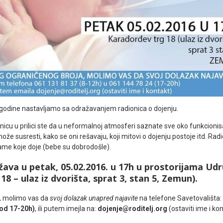
 godine nastavljamo sa odražavanjem radionica o dojenju.
cu u prilici ste da u neformalnoj atmosferi saznate sve oko funkcionisa
 susresti, kako se oni rešavaju, koji mitovi o dojenju postoje itd. Radi
mame koje doje (bebe su dobrodošle).
žava u petak, 05.02.2016. u 17h u prostorijama Ud
8 – ulaz iz dvorišta, sprat 3, stan 5, Zemun).
, molimo vas da
svoj dolazak unapred najavite
na telefone Savetovališta:
od 17-20h)
, ili putem imejla na:
dojenje@roditelj.org
(ostaviti ime i ko