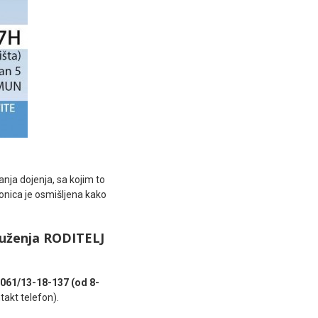
nja dojenja, sa kojim to
onica je osmišljena kako
ruženja RODITELJ
061/13-18-137 (od 8-
ntakt telefon).