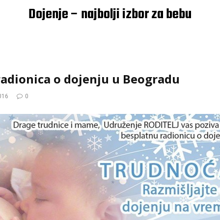
Dojenje – najbolji izbor za bebu
radionica o dojenju u Beogradu
016
0