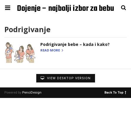
Dojenje – najbolji izbor za bebu
Podrigivanje
Podrigivanje bebe – kada i kako?
READ MORE
VIEW DESKTOP VERSION
Powered by
PenciDesign
Back To Top